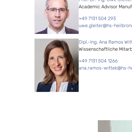
Academic Advisor Manuf
+49 7131 504 293
uwe.gleiter@hs-heilbron
Dipl.-Ing. Ana Ramos Wit
Wissenschaftliche Mitarb
+49 7131 504 1266
ana.ramos-wittek@hs-he