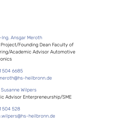
.-Ing. Ansgar Meroth
 Project/Founding Dean Faculty of
ring/Academic Advisor Automotive
onics
1 504 6685
meroth@hs-heilbronn.de
. Susanne Wilpers
c Advisor Enterpreneurship/SME
1 504 528
.wilpers@hs-heilbronn.de