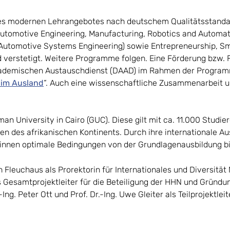
nes modernen Lehrangebotes nach deutschem Qualitätsstanda
Automotive Engineering, Manufacturing, Robotics and Automat
 Automotive Systems Engineering) sowie Entrepreneurship, Sma
d verstetigt. Weitere Programme folgen. Eine Förderung bzw. 
kademischen Austauschdienst (DAAD) im Rahmen der Program
 im Ausland
“. Auch eine wissenschaftliche Zusammenarbeit
man University in Cairo (GUC). Diese gilt mit ca. 11.000 Studi
en des afrikanischen Kontinents. Durch ihre internationale Au
r*innen optimale Bedingungen von der Grundlagenausbildung bi
th Fleuchaus als Prorektorin für Internationales und Diversitä
ls Gesamtprojektleiter für die Beteiligung der HHN und Gründ
-Ing. Peter Ott und Prof. Dr.-Ing. Uwe Gleiter als Teilprojektle