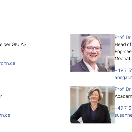
Prof. Dr
es der GIU AS
Head of
Enginee
Mechatr
ronn.de
+49 713
ansgar.
Prof. Dr
r
Academi
+49 713
nn.de
susanne