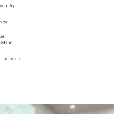
acturing
n.de
tek
eiterin
ilbronn.de