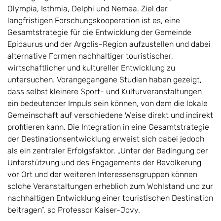
Olympia, Isthmia, Delphi und Nemea. Ziel der
langfristigen Forschungskoopera­tion ist es, eine
Gesamtstrategie für die Entwicklung der Gemeinde
Epidaurus und der Argolis-Region aufzustellen und dabei
alternative Formen nachhaltiger touristischer,
wirtschaftlicher und kultureller Entwicklung zu
untersuchen. Voran­ge­gangene Studien haben ge­zeigt,
dass selbst kleinere Sport- und Kulturver­an­staltungen
ein bedeutender Impuls sein können, von dem die lokale
Gemein­schaft auf verschiedene Weise direkt und indirekt
profitieren kann. Die Integra­tion in eine Gesamtstrategie
der Destinationsentwicklung erweist sich dabei je­doch
als ein zentraler Erfolgs­fak­tor. „Unter der Bedingung der
Unterstützung und des Engagements der Bevölkerung
vor Ort und der weiteren Interessens­gruppen können
solche Veranstaltungen erheblich zum Wohlstand und zur
nach­­haltigen Entwicklung einer touristischen Destination
beitragen“, so Professor Kaiser-Jovy.