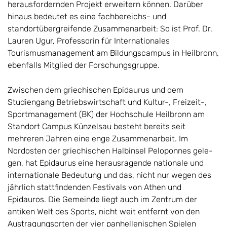
herausfordernden Projekt erweitern können. Darüber
hinaus be­deu­tet es eine fachbereichs- und
standortübergreifende Zusammen­arbeit: So ist Prof. Dr.
Lauren Ugur, Professorin für Internationales
Tourismusmanage­ment am Bildungscampus in Heilbronn,
ebenfalls Mitglied der Forschungs­gruppe.
Zwischen dem griechischen Epidaurus und dem
Studiengang Betriebswirtschaft und Kultur-, Freizeit-,
Sportmanagement (BK) der Hochschule Heilbronn am
Standort Campus Künzelsau besteht bereits seit
mehreren Jahren eine enge Zusam­men­arbeit. Im
Nordosten der griechischen Halbinsel Peloponnes gele­
gen, hat Epidaurus eine herausragende nationale und
internationale Be­deutung und das, nicht nur we­gen des
jährlich stattfindenden Festivals von Athen und
Epidauros. Die Ge­meinde liegt auch im Zentrum der
antiken Welt des Sports, nicht weit entfernt von den
Austragungsorten der vier panhellenischen Spielen