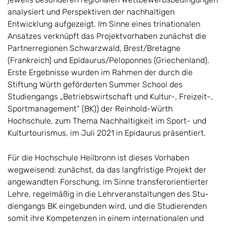
analysiert und Perspektiven der nachhaltigen
Entwicklung auf­ge­zeigt. Im Sinne eines trinationalen
Ansatzes verknüpft das Projektvor­ha­ben zu­nächst die
Partnerregionen Schwarzwald, Brest/Bretagne
(Frankreich) und Epidaurus/Peloponnes (Griechenland).
Erste Ergebnisse wurden im Rahmen der durch die
Stiftung Würth geförderten Summer School des
Studiengangs „Betriebswirtschaft und Kultur-, Freizeit-,
Sportmanagement“ (BK)) der Reinhold-Würth
Hochschule, zum Thema Nachhaltigkeit im Sport- und
Kultur­tourismus, im Juli 2021 in Epidaurus präsentiert.
Für die Hochschule Heilbronn ist dieses Vorhaben
wegweisend: zunächst, da das langfristige Projekt der
angewandten Forschung, im Sinne transferorien­tier­ter
Lehre, regelmäßig in die Lehrveranstaltungen des Stu­
dien­gangs BK ein­ge­bunden wird, und die Studierenden
somit ihre Kompetenzen in einem interna­tionalen und