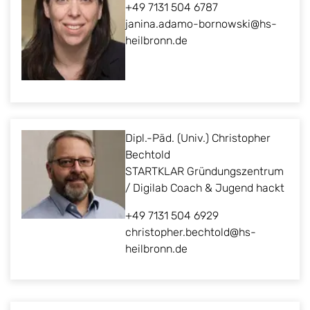
+49 7131 504 6787
janina.adamo-bornowski@hs-
heilbronn.de
Dipl.-Päd. (Univ.) Christopher
Bechtold
STARTKLAR Gründungszentrum
/ Digilab Coach & Jugend hackt
+49 7131 504 6929
christopher.bechtold@hs-
heilbronn.de