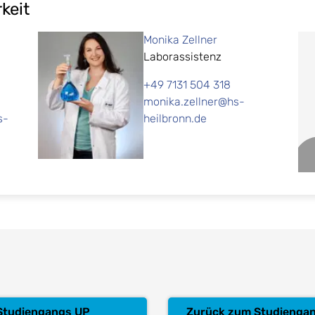
keit
Monika Zellner
Laborassistenz
+49 7131 504 318
monika.zellner@hs-
s-
heilbronn.de
 Studiengangs UP
Zurück zum Studiengan