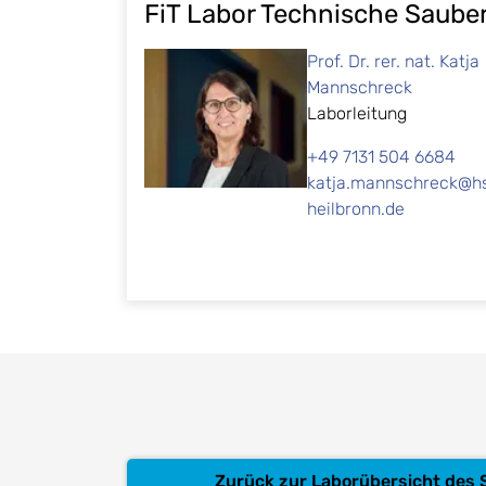
FiT Labor Technische Sauber
Prof. Dr. rer. nat. Katja
Mannschreck
Laborleitung
+49 7131 504 6684
katja.mannschreck@h
heilbronn.de
Zurück zur Laborübersicht des