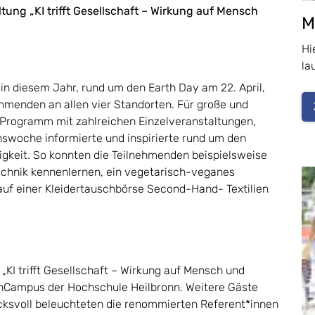
tung „KI trifft Gesellschaft – Wirkung auf Mensch
M
Hi
la
in diesem Jahr, rund um den Earth Day am 22. April,
hmenden an allen vier Standorten. Für große und
s Programm mit zahlreichen Einzelveranstaltungen,
swoche informierte und inspirierte rund um den
keit. So konnten die Teilnehmenden beispielsweise
echnik kennenlernen, ein vegetarisch-veganes
uf einer Kleidertauschbörse Second-Hand- Textilien
„KI trifft Gesellschaft – Wirkung auf Mensch und
hCampus der Hochschule Heilbronn. Weitere Gäste
ucksvoll beleuchteten die renommierten Referent*innen