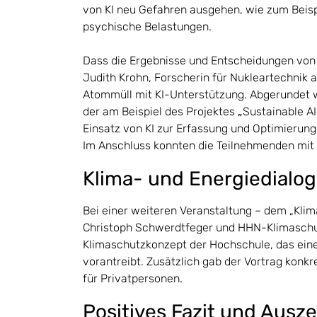
von KI neu Gefahren ausgehen, wie zum Beis
psychische Belastungen.
Dass die Ergebnisse und Entscheidungen von K
Judith Krohn, Forscherin für Nukleartechnik a
Atommüll mit KI-Unterstützung. Abgerundet
der am Beispiel des Projektes
„
Sustainable AI
Einsatz von KI zur Erfassung und Optimierung
Im Anschluss konnten die Teilnehmenden mit
Klima- und Energiedialog
Bei einer weiteren Veranstaltung – dem „Klim
Christoph Schwerdtfeger und HHN-Klimaschu
Klimaschutzkonzept der Hochschule, das ein
vorantreibt. Zusätzlich gab der Vortrag konk
für Privatpersonen.
Positives Fazit und Ausz