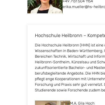
+49 7131 504 1154
erika.mueller@hs-heilbr
Hochschule Heilbronn – Kompeten
Die Hochschule Heilbronn (HHN) ist ein
Wissenschaften in Baden-Württemberg. I
Bereichen Technik, Wirtschaft und Informa
Heilbronn-Sontheim, Künzelsau und Schw
zukunftsorientierte Bachelor- und Maste
berufsbegleitende Angebote. Die HHN bi
pflegt enge Kooperationen mit Unternehme
Forschung und Praxis sehr gut vernetzt
Studierende sowie Forschende zudem b
M.A. Gila Hoch