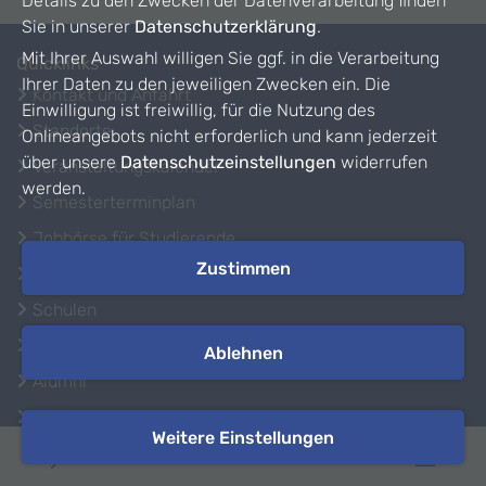
Details zu den Zwecken der Datenverarbeitung finden
Sie in unserer
Datenschutzerklärung
.
Mit Ihrer Auswahl willigen Sie ggf. in die Verarbeitung
Quicklinks
Ihrer Daten zu den jeweiligen Zwecken ein. Die
Kontakt und Anfahrt
Einwilligung ist freiwillig, für die Nutzung des
Standorte
Onlineangebots nicht erforderlich und kann jederzeit
über unsere
Datenschutzeinstellungen
widerrufen
Veranstaltungskalender
werden.
Semesterterminplan
Jobbörse für Studierende
Zustimmen
Studium von A-Z: GuideMe
Schulen
Karriere
Ablehnen
Alumni
Kommunikation und Marketing
Weitere Einstellungen
Hinweisgebersystem