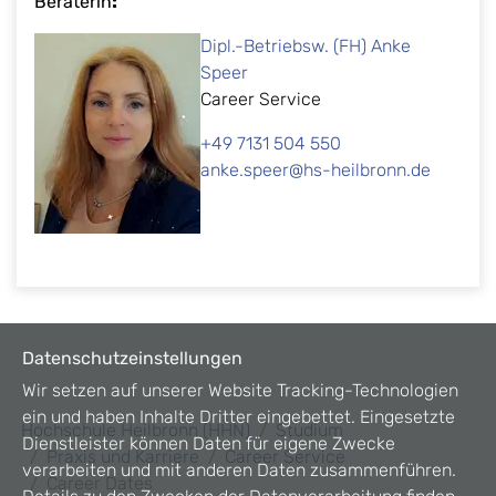
Beraterin
:
Dipl.-Betriebsw. (FH) Anke
Speer
Career Service
+49 7131 504 550
anke.speer@hs-heilbronn.de
Datenschutzeinstellungen
Wir setzen auf unserer Website Tracking-Technologien
ein und haben Inhalte Dritter eingebettet. Eingesetzte
Hochschule Heilbronn (HHN)
Studium
Dienstleister können Daten für eigene Zwecke
Praxis und Karriere
Career Service
verarbeiten und mit anderen Daten zusammenführen.
Career Dates