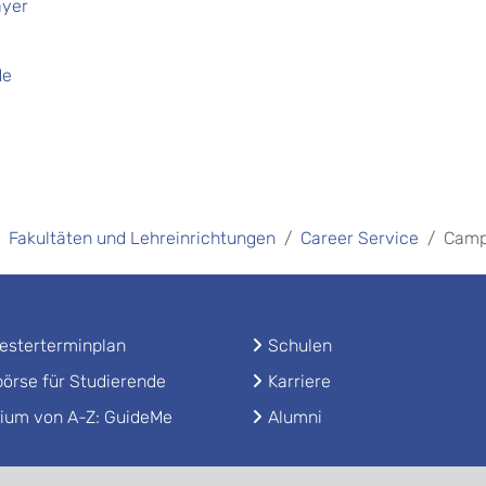
ayer
de
Fakultäten und Lehreinrichtungen
Career Service
Camp
sterterminplan
Schulen
örse für Studierende
Karriere
ium von A-Z: GuideMe
Alumni