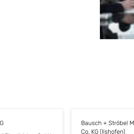
KG
Bausch + Ströbel M
Co. KG (Ilshofen)