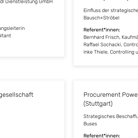
idl Dienstleistung GmbH
Einfluss der strategisch
Bausch+Ströbel
ngsleiterin
Referent*innen:
ltant
Bernhard Frisch, Kaufm
Raffael Sochacki, Contro
Inke Thiele, Controllin
esellschaft
Procurement Powert
(Stuttgart)
Strategisches Beschaff
Buses
Referent*innen: