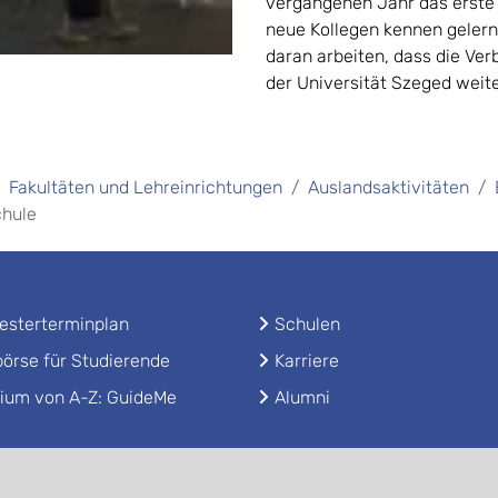
vergangenen Jahr das erste 
neue Kollegen kennen gelern
daran arbeiten, dass die Ve
der Universität Szeged wei
Fakultäten und Lehreinrichtungen
Auslandsaktivitäten
chule
sterterminplan
Schulen
örse für Studierende
Karriere
ium von A-Z: GuideMe
Alumni