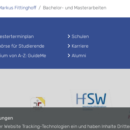
 Markus Fittinghoff
Bachelor- und Masterarbeiten
sterterminplan
Schulen
örse für Studierende
Karriere
ium von A-Z: GuideMe
Alumni
lungen
er Website Tracking-Technologien ein und haben Inhalte Dritte