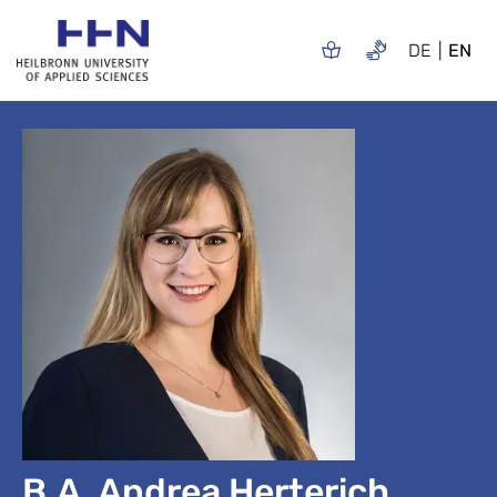
DE
EN
B.A. Andrea Herterich