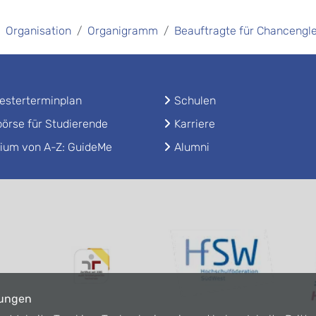
Organisation
Organigramm
Beauftragte für Chancengle
sterterminplan
Schulen
örse für Studierende
Karriere
ium von A-Z: GuideMe
Alumni
lungen