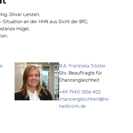
at"
Ing. Oliver Lenzen,
s-Situation an der HHN aus Sicht der BfC,
nstanze Hügel,
ion.
ke
B.A. Franziska Tröster
Stv. Beauftragte für
Chancengleichheit
+49 7940 1306 402
chancengleichheit@hs-
heilbronn.de