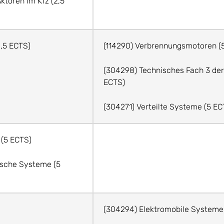
ktoren im Kfz (2,5
,5 ECTS)
(114290) Verbrennungsmotoren (
(304298) Technisches Fach 3 der 
ECTS)
(304271) Verteilte Systeme (5 EC
 (5 ECTS)
sche Systeme (5
(304294) Elektromobile Systeme 