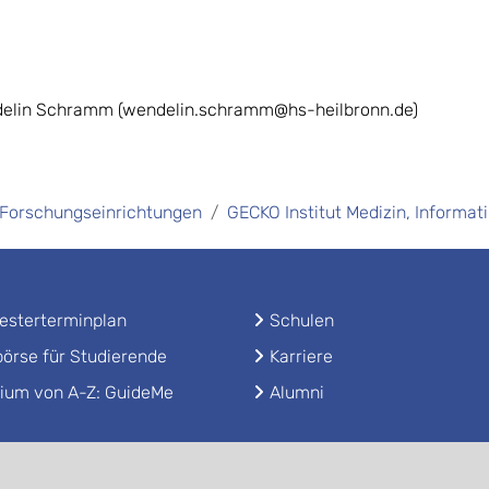
ndelin Schramm (wendelin.schramm@hs-heilbronn.de)
Forschungseinrichtungen
GECKO Institut Medizin, Informa
sterterminplan
Schulen
örse für Studierende
Karriere
ium von A-Z: GuideMe
Alumni