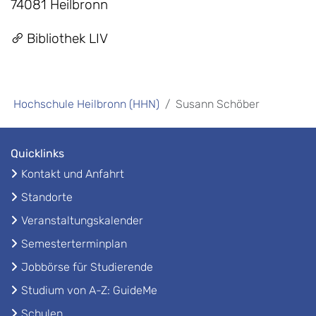
74081 Heilbronn
Bibliothek LIV
Hochschule Heilbronn (HHN)
Susann Schöber
Quicklinks
Kontakt und Anfahrt
Standorte
Veranstaltungskalender
Semesterterminplan
Jobbörse für Studierende
Studium von A-Z: GuideMe
Schulen