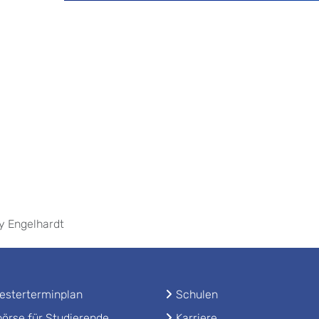
dy Engelhardt
sterterminplan
Schulen
örse für Studierende
Karriere