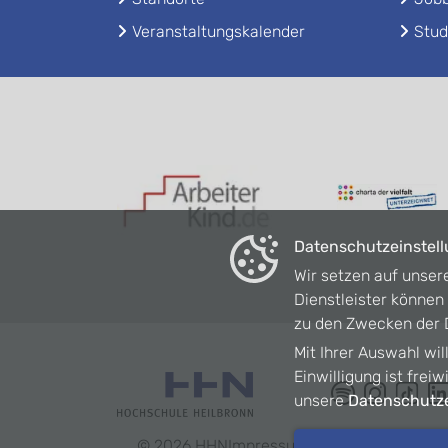
Veranstaltungskalender
Stud
Datenschutzeinstel
Wir setzen auf unser
Dienstleister könne
zu den Zwecken der D
Mit Ihrer Auswahl wil
Einwilligung ist frei
unsere
Datenschutze
©
2026
HHN
Impressum
Datenschutz
Barrie