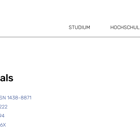
STUDIUM
HOCHSCHUL
als
ISSN 1438-8871
5222
94
26X