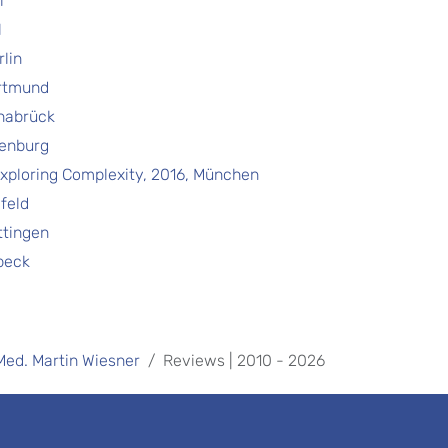
l
l
lin
ortmund
nabrück
denburg
xploring Complexity, 2016, München
feld
ttingen
beck
 Med. Martin Wiesner
Reviews | 2010 - 2026