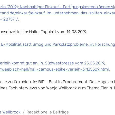
 (2019): Nachhaltiger Einkauf - Fertigungskosten können sign
stand.de/einkauf/einkauf-im-unternehmen-das-sollten-einka
-1287571/.
nschzettel, in: Haller Tagblatt vom 14.08.2019.
 E-Mobilität statt Smog und Parkplatzprobleme, in: Forschun
erleih kommt gut an, in: Südwestpresse vom 25.05.2019,
waebisch-hall/hall-campus-ebike-verleih-31135509.html.
olle zurückholen, in: BIP – Best in Procurement. Das Magazin f
eines Fachinterviews von Wanja Wellbrock zum Thema Tier-n-
ja Wellbrock
Redaktionelle Beiträge