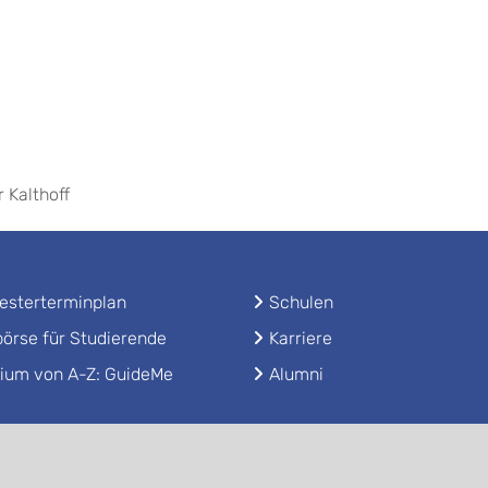
r Kalthoff
sterterminplan
Schulen
örse für Studierende
Karriere
ium von A-Z: GuideMe
Alumni