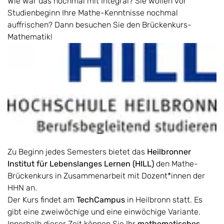
Wie war das nochmal mit Integral? Sie wollen vor
Studienbeginn Ihre Mathe-Kenntnisse nochmal
auffrischen? Dann besuchen Sie den Brückenkurs-
Mathematik!
Zu Beginn jedes Semesters bietet das
Heilbronner
Institut für Lebenslanges Lernen (HILL)
den Mathe-
Brückenkurs in Zusammenarbeit mit Dozent*innen der
HHN an.
Der Kurs findet am
TechCampus
in Heilbronn statt. Es
gibt eine zweiwöchige und eine einwöchige Variante.
Innerhalb dieser Zeit können Sie Ihr
mathematisches