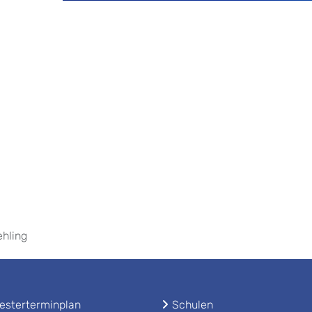
ehling
sterterminplan
Schulen