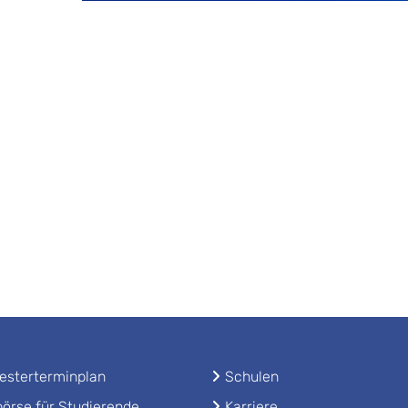
sterterminplan
Schulen
örse für Studierende
Karriere