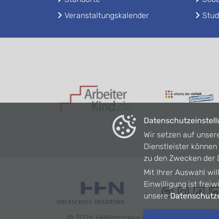
Veranstaltungskalender
Stud
Datenschutzeinstel
Wir setzen auf unser
Dienstleister könne
zu den Zwecken der D
Mit Ihrer Auswahl wil
Einwilligung ist frei
unsere
Datenschutze
©
2026
HHN
Impressum
Datenschutz
Barrie