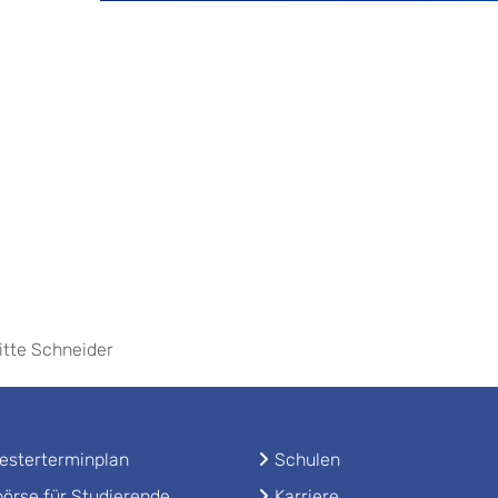
gitte Schneider
sterterminplan
Schulen
örse für Studierende
Karriere