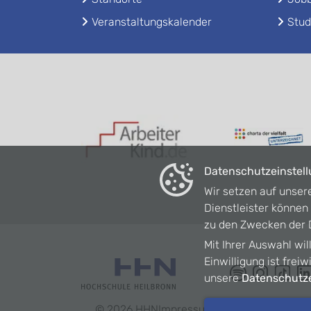
Veranstaltungskalender
Stud
Datenschutzeinstel
Wir setzen auf unser
Dienstleister könne
zu den Zwecken der D
Mit Ihrer Auswahl wil
Einwilligung ist frei
unsere
Datenschutze
©
2026
HHN
Impressum
Datenschutz
Barrie