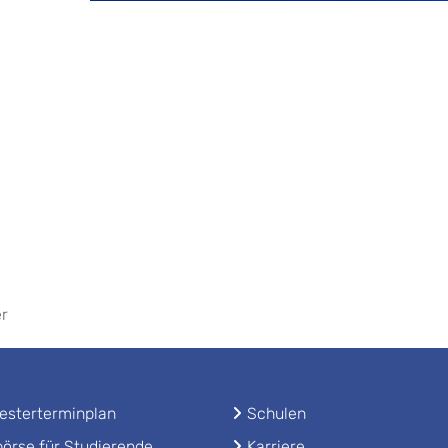
er
sterterminplan
Schulen
örse für Studierende
Karriere