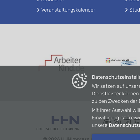
Veranstaltungskalender
Stud
Datenschutzeinstel
Wir setzen auf unser
Dienstleister könne
zu den Zwecken der D
Mit Ihrer Auswahl wil
Einwilligung ist frei
unsere
Datenschutze
©
2026
HHN
Impressum
Datenschutz
Barrie