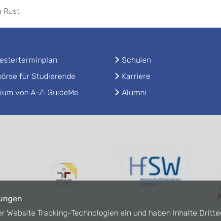
a Rust
sterterminplan
Schulen
örse für Studierende
Karriere
ium von A-Z: GuideMe
Alumni
lungen
er Website Tracking-Technologien ein und haben Inhalte Dritte