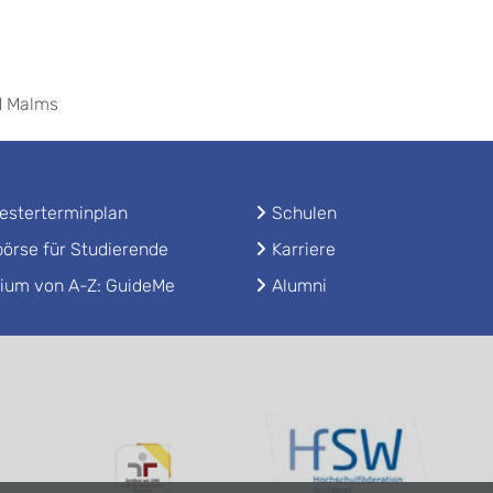
id Malms
sterterminplan
Schulen
örse für Studierende
Karriere
ium von A-Z: GuideMe
Alumni