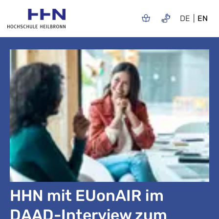
DE
EN
HHN mit EUonAIR im
DAAD-Interview zum