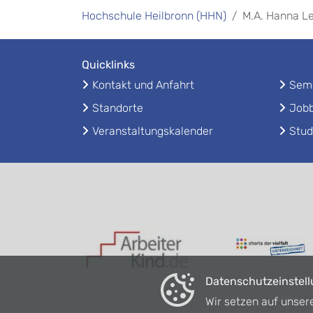
Hochschule Heilbronn (HHN)
M.A. Hanna Le
Quicklinks
Kontakt und Anfahrt
Seme
Standorte
Jobb
Veranstaltungskalender
Stud
Datenschutzeinstel
Wir setzen auf unser