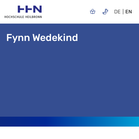
DE
EN
Fynn Wedekind