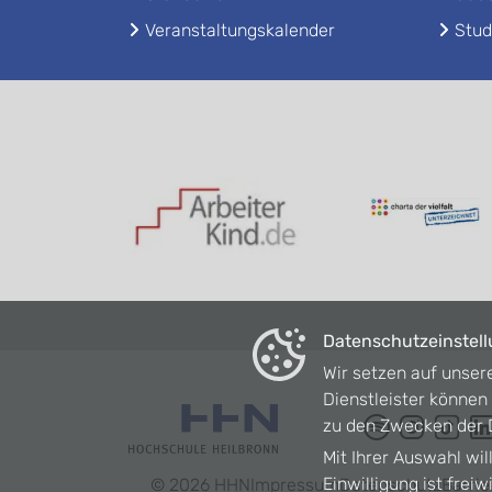
Veranstaltungskalender
Stud
Datenschutzeinstel
Wir setzen auf unser
Dienstleister könne
zu den Zwecken der D
Mit Ihrer Auswahl wil
Einwilligung ist frei
©
2026
HHN
Impressum
Datenschutz
Barrie