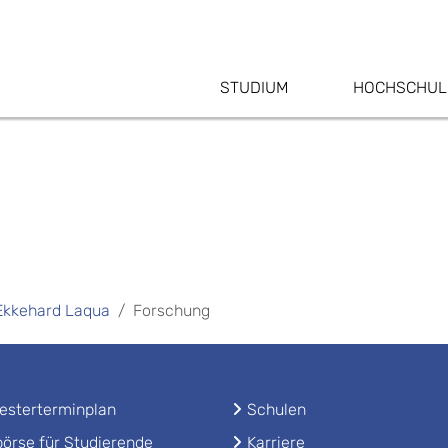
STUDIUM
HOCHSCHUL
. Ekkehard Laqua
Forschung
sterterminplan
Schulen
örse für Studierende
Karriere