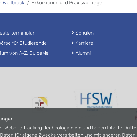
ja Wellbrock
Exkursionen und Praxisvorträge
sterterminplan
Schulen
örse für Studierende
Karriere
ium von A-Z: GuideMe
Alumni
lungen
er Website Tracking-Technologien ein und haben Inhalte Dritte
n Daten für eigene Zwecke verarbeiten und mit anderen Date