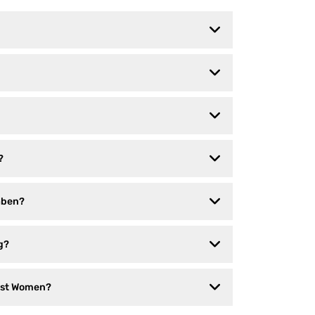
?
aben?
g?
xist Women?