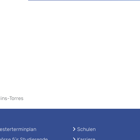
lins-Torres
sterterminplan
Schulen
örse für Studierende
Karriere