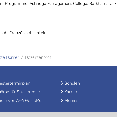
t Programme, Ashridge Management College, Berkhamsted/
isch, Französisch, Latein
ette Dorner
Dozentenprofil
sterterminplan
Schulen
örse für Studierende
Karriere
ium von A-Z: GuideMe
Alumni