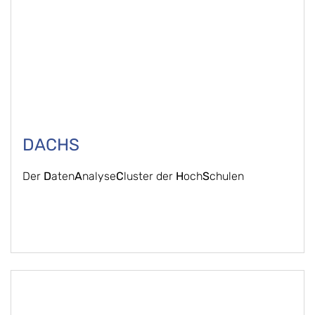
DACHS
Der
D
aten
A
nalyse
C
luster der
H
och
S
chulen