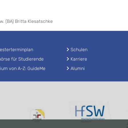
w. (BA) Britta Klesatschke
sterterminplan
Schulen
örse für Studierende
Karriere
ium von A-Z: GuideMe
Alumni