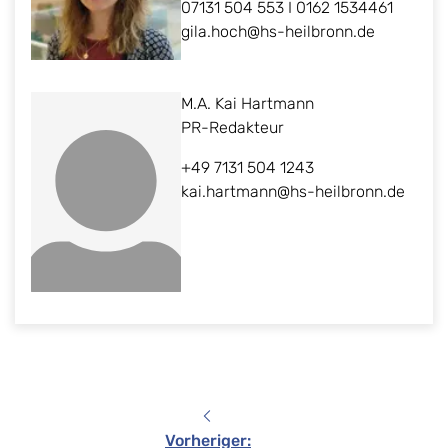
07131 504 553 I 0162 1534461
gila.hoch@hs-heilbronn.de
M.A. Kai Hartmann
PR-Redakteur
+49 7131 504 1243
kai.hartmann@hs-heilbronn.de
Vorheriger
: