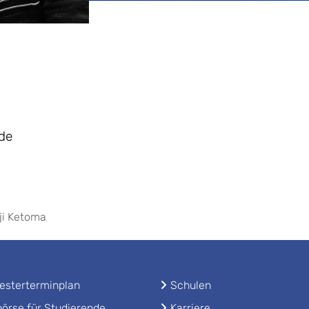
de
ji Ketoma
sterterminplan
Schulen
örse für Studierende
Karriere