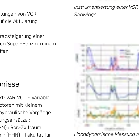
Instrumentiertung einer VCR
altungen von VCR-
Schwinge
f die Aktuierung
radsteigerung einer
von Super-Benzin, reinem
ffen
bnisse
ekt: VARIMOT - Variable
otoren mit kleinem
 hydraulische Vorgänge
ungsansätze :
N) : Ber.-Zeitraum:
Hochdynamische Messung me
nn (HHN) - Fakultät für