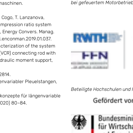
bei gefeuertem Motorbetrieb
nmaschinen.
V. Cogo, T. Lanzanova,
compression ratio system
e, Energy Convers. Manag.
6/j.enconman.2019.01.037.
racterization of the system
 (VCR) connecting rod with
ydraulic moment support,
2814.
genvariabler Pleuelstangen,
Beteiligte Hochschulen und 
gskonzepte für längenvariable
(2020) 80–84.