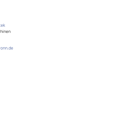
tek
chinen
ronn.de