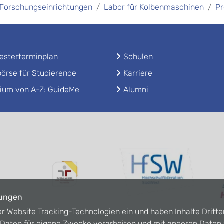
Forschungseinrichtungen
Labor für Kolbenmaschinen
Pr
sterterminplan
Schulen
örse für Studierende
Karriere
ium von A-Z: GuideMe
Alumni
lungen
er Website Tracking-Technologien ein und haben Inhalte Dritte
n Daten für eigene Zwecke verarbeiten und mit anderen Date