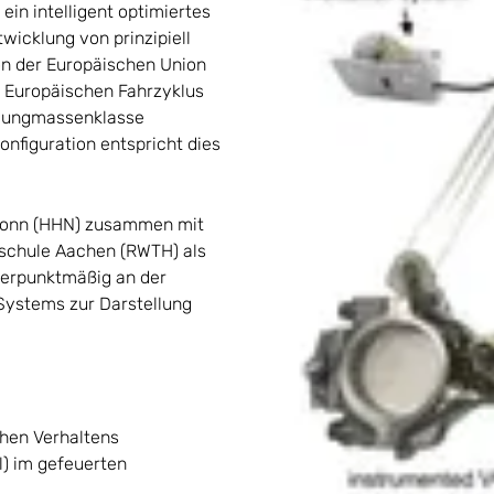
in intelligent optimiertes
icklung von prinzipiell
on der Europäischen Union
 Europäischen Fahrzyklus
hwungmassenklasse
nfiguration entspricht dies
bronn (HHN) zusammen mit
schule Aachen (RWTH) als
werpunktmäßig an der
 Systems zur Darstellung
hen Verhaltens
l) im gefeuerten