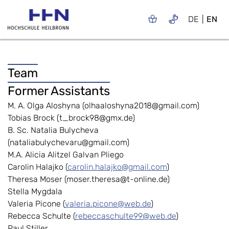
DE
EN
Team
Former Assistants
M. A. Olga Aloshyna (olhaaloshyna2018@gmail.com)
Tobias Brock (t_brock98@gmx.de)
B. Sc. Natalia Bulycheva
(nataliabulychevaru@gmail.com)
M.A. Alicia Alitzel Galvan Pliego
Carolin Halajko (
carolin.halajko@gmail.com
)
Theresa Moser (moser.theresa@t-online.de)
Stella Mygdala
Valeria Picone (
valeria.picone@web.de
)
Rebecca Schulte (
rebeccaschulte99@web.de
)
Paul Stiller