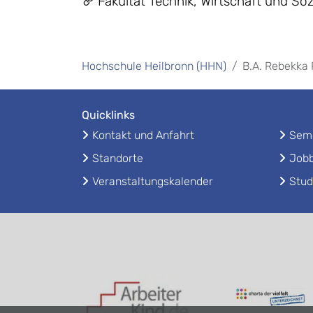
Fakultät Technik, Wirtschaft und Soz
Hochschule Heilbronn (HHN)
B.A. Rebekka 
Quicklinks
Kontakt und Anfahrt
Seme
Standorte
Jobb
Veranstaltungskalender
Stud