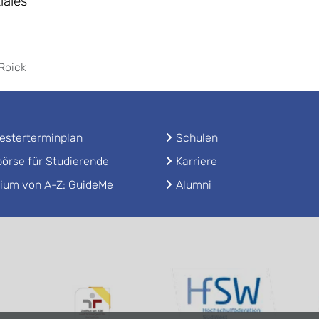
iales
Roick
sterterminplan
Schulen
örse für Studierende
Karriere
ium von A-Z: GuideMe
Alumni