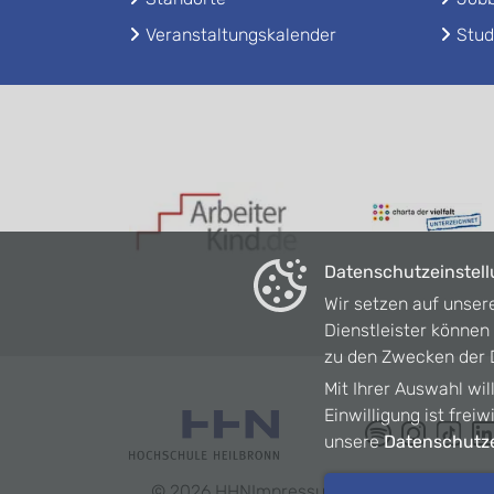
Veranstaltungskalender
Stud
Datenschutzeinstel
Wir setzen auf unser
Dienstleister könne
zu den Zwecken der D
Mit Ihrer Auswahl wil
Einwilligung ist frei
unsere
Datenschutze
©
2026
HHN
Impressum
Datenschutz
Barrie