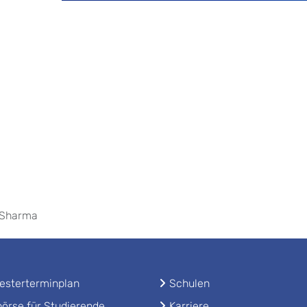
 Sharma
sterterminplan
Schulen
örse für Studierende
Karriere