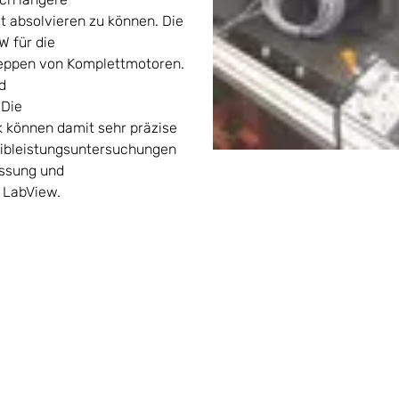
it absolvieren zu können. Die
W für die
eppen von Komplettmotoren.
d
 Die
 können damit sehr präzise
eibleistungsuntersuchungen
assung und
 LabView.