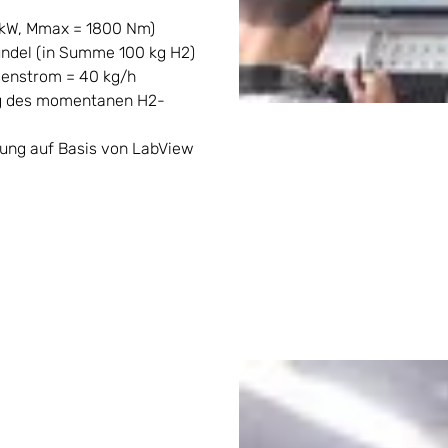
kW, Mmax = 1800 Nm)
ündel (in Summe 100 kg H2)
senstrom = 40 kg/h
ng des momentanen H2-
ung auf Basis von LabView