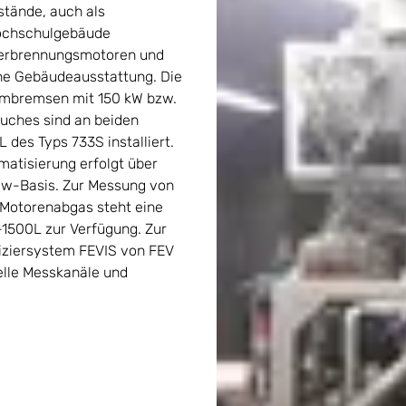
stände, auch als
ochschulgebäude
Verbrennungsmotoren und
he Gebäudeausstattung. Die
rombremsen mit 150 kW bzw.
auches sind an beiden
 des Typs 733S installiert.
atisierung erfolgt über
ew-Basis. Zur Messung von
Motorenabgas steht eine
1500L zur Verfügung. Zur
iziersystem FEVIS von FEV
elle Messkanäle und