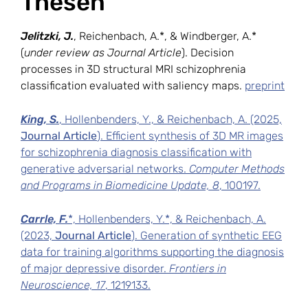
Thesen
Jelitzki, J.
, Reichenbach, A.*, & Windberger, A.*
(
under review as Journal Article
). Decision
processes in 3D structural MRI schizophrenia
classification evaluated with saliency maps.
preprint
King, S.
, Hollenbenders, Y., & Reichenbach, A. (2025,
Journal Article
). Efficient synthesis of 3D MR images
for schizophrenia diagnosis classification with
generative adversarial networks.
Computer Methods
and Programs in Biomedicine Update, 8
, 100197.
Carrle, F.
*, Hollenbenders, Y.*, & Reichenbach, A.
(2023,
Journal Article
). Generation of synthetic EEG
data for training algorithms supporting the diagnosis
of major depressive disorder.
Frontiers in
Neuroscience, 17
, 1219133.