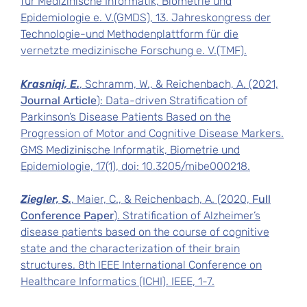
für Medizinische Informatik, Biometrie und
Epidemiologie e. V.(GMDS), 13. Jahreskongress der
Technologie-und Methodenplattform für die
vernetzte medizinische Forschung e. V.(TMF).
Krasniqi, E.
, Schramm, W., & Reichenbach, A. (2021,
Journal Article
): Data-driven Stratification of
Parkinson’s Disease Patients Based on the
Progression of Motor and Cognitive Disease Markers.
GMS Medizinische Informatik, Biometrie und
Epidemiologie, 17(1), doi: 10.3205/mibe000218.
Ziegler, S.
, Maier, C., & Reichenbach, A. (2020,
Full
Conference Paper
). Stratification of Alzheimer’s
disease patients based on the course of cognitive
state and the characterization of their brain
structures. 8th IEEE International Conference on
Healthcare Informatics (ICHI). IEEE, 1-7.