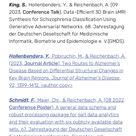
King, S.
, Hollenbenders, Y., & Reichenbach, A. (09
2023,
Conference Talk
). Data-Efficient 3D Brain sMRI
Synthesis for Schizophrenia Classification Using
Generative Adversarial Networks. 68. Jahrestagung
der Deutschen Gesellschaft für Medizinische
Informatik, Biometrie und Epidemiologie e. V.(GMDS).
Hollenbenders, Y.
, Pobiruchin, M., & Reichenbach, A.
(2023,
Journal Article
). Two Routes to Alzheimer’s
Disease Based on Differential Structural Changes in
Key Brain Regions.
Journal of Alzheimer's Disease
,
92, 1399-1412.
<author copy>
Schmidt, F.
, Maier, Chr., & Reichenbach, A. (08 2022,
Conference Poster
): A general data schema and
robust processing package for gait data analytics
and their evaluation with six publicly available data
sets. 67. Jahrestagung der Deutschen Gesellschaft